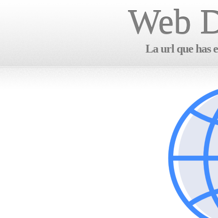
Web D
La url que has e